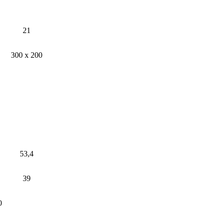
21
300 х 200
53,4
39
0