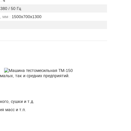
:
4
380 / 50 Гц
 мм :
1500х700х1300
алых, так и средних предприятий.
ого, сушки и т.д.
я масс и т.п.