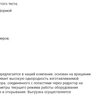
того теста;
 формой
меров;
предлагается в нашей компании, основан на вращении
чивает высокую однородность изготавливаемой
ра, соединенного с лопастями через редуктор на
раметры текущего режима работы оборудования
 и открывания. Выгрузка осуществляется