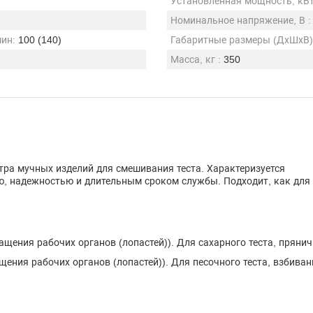
Установленная мощность, кВт
Номинальное напряжение, В :
мин:
100 (140)
Габаритные размеры (ДхШхВ),
Масса, кг :
350
тра мучных изделий для смешивания теста. Характеризуется
 надежностью и длительным сроком службы. Подходит, как для м
ащения рабочих органов (лопастей)). Для сахарного теста, пряничн
щения рабочих органов (лопастей)). Для песочного теста, взбивани