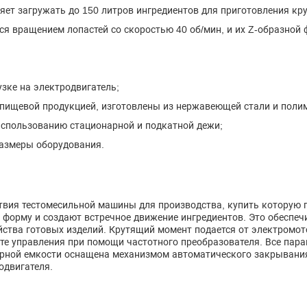
яет загружать до 150 литров ингредиентов для приготовления кру
ся вращением лопастей со скоростью 40 об/мин, и их Z-образной
зке на электродвигатель;
пищевой продукцией, изготовлены из нержавеющей стали и поли
 использованию стационарной и подкатной дежи;
размеры оборудования.
твия тестомесильной машины для производства, купить которую 
ю форму и создают встречное движение ингредиентов. Это обеспе
йства готовых изделий. Крутящий момент подается от электромото
ьте управления при помощи частотного преобразователя. Все па
рной емкости оснащена механизмом автоматического закрывания
одвигателя.