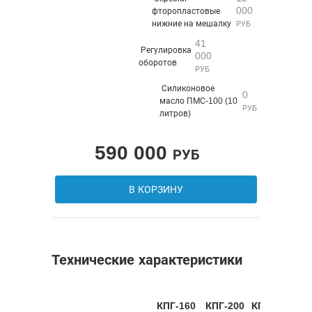
000
фторопластовые
нижние на мешалку
РУБ
41
Регулировка
000
оборотов
РУБ
Силиконовое
0
масло ПМС-100 (10
РУБ
литров)
590 000
РУБ
В КОРЗИНУ
Технические характеристики
КПГ-160
КПГ-20
0
КПГ-25
0
КП