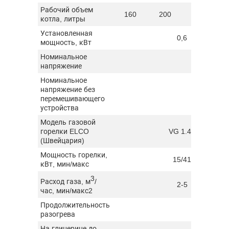
Рабочий объем
160
200
250
котла, литры
Установленная
0,6
мощность, кВт
Номинальное
40
напряжение
Номинальное
напряжение без
23
перемешивающего
устройства
Модель газовой
горелки ELCO
VG 1.40
(Швейцария)
Мощность горелки,
15/41
кВт, мин/макс
3
Расход газа, м
/
2-5
час, мин/макс2
Продолжительность
разогрева
На глицерине до