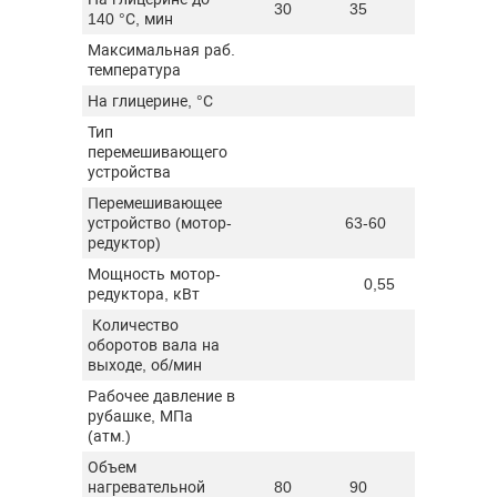
30
35
40
140 °С, мин
Максимальная раб.
температура
На глицерине, °С
Тип
перемешивающего
рамны
устройства
Перемешивающее
устройство (мотор-
63-60
редуктор)
Мощность мотор-
0,55
редуктора, кВт
Количество
оборотов вала на
выходе, об/мин
Рабочее давление в
рубашке, МПа
до 0
(атм.)
Объем
нагревательной
80
90
100