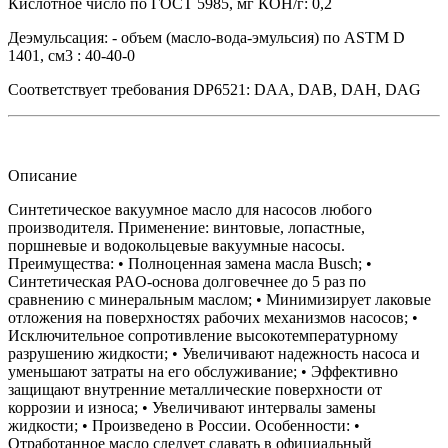
Кислотное число по ГОСТ 5985, мг КОН/г:
0,2
Деэмульсация: - объем (масло-вода-эмульсия) по ASTM D
1401, см3 :
40-40-0
Соответствует требования DP6521:
DAA, DAB, DAH, DAG
Описание
Синтетическое вакуумное масло для насосов любого
производителя. Применение: винтовые, лопастные,
поршневые и водокольцевые вакуумные насосы.
Преимущества: • Полноценная замена масла Busch; •
Синтетическая PAO-основа долговечнее до 5 раз по
сравнению с минеральным маслом; • Минимизирует лаковые
отложения на поверхностях рабочих механизмов насосов; •
Исключительное сопротивление высокотемпературному
разрушению жидкости; • Увеличивают надежность насоса и
уменьшают затраты на его обслуживание; • Эффективно
защищают внутренние металлические поверхности от
коррозии и износа; • Увеличивают интервалы замены
жидкости; • Произведено в России. Особенности: •
Отработанное масло следует сдавать в официальный